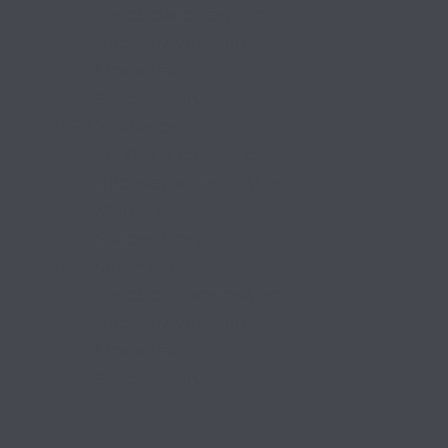
Fonds d’accélération
Déposez votre dossier
Modalités
Succes story
ILP Croissance
Fonds de croissance
Déposez votre dossier
Modalités
Succes story
ILP Transmission
Fonds de transmission
Déposez votre dossier
Modalités
Succes story