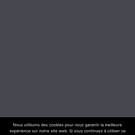
3 fonds d’investissement en Lorraine
ILP Accélération
Fonds d’accélération
Déposez votre dossier
Modalités
Succes story
ILP Croissance
Fonds de croissance
Déposez votre dossier
Modalités
Succes story
ILP Transmission
Fonds de transmission
Déposez votre dossier
Modalités
Nous utilisons des cookies pour vous garantir la meilleure
Succes story
expérience sur notre site web. Si vous continuez à utiliser ce