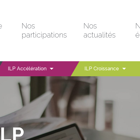
e
Nos
Nos
N
participations
actualités
é
ILP Accélération
ILP Croissance
ILP