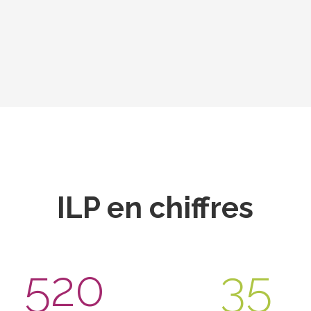
ILP en chiffres
520
35