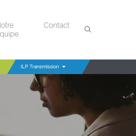
otre
Contact
quipe
ILP Transmission