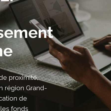
ssement
ne
de proximité,
n région Grand-
cation de
 les fonds