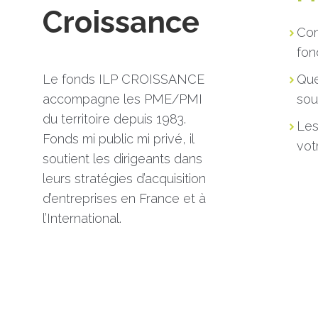
Croissance
Com
fon
Que
Le fonds ILP CROISSANCE
sou
accompagne les PME/PMI
du territoire depuis 1983.
Les
Fonds mi public mi privé, il
vot
soutient les dirigeants dans
leurs stratégies d’acquisition
d’entreprises en France et à
l’International.