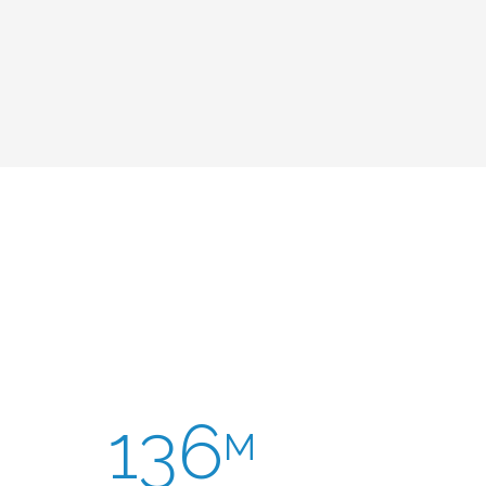
136
M