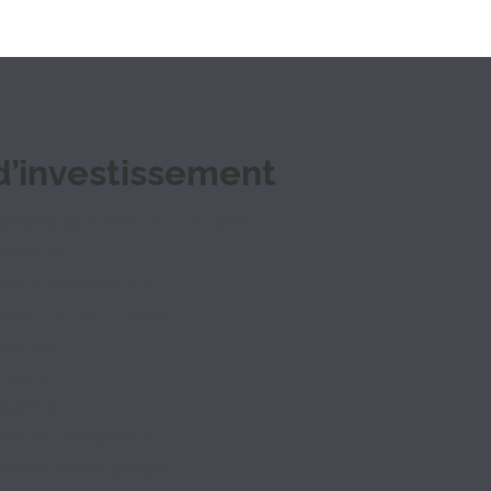
d’investissement
d’investissement en Lorraine
lération
ds d’accélération
osez votre dossier
alités
ces story
issance
ds de croissance
osez votre dossier