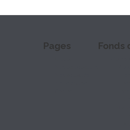
Pages
Fonds 
Groupe ILP
3 fonds 
Nos participations
ILP Accé
Nos actualités
Fon
Notre équipe
Dép
Contact
Mod
Suc
ILP Cro
Fon
Dép