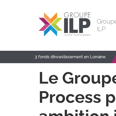
Group
ILP
3 fonds d’investissement en Lorraine
Le Group
Process p