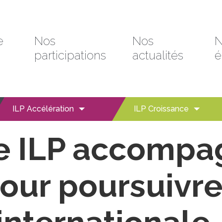
e
Nos
Nos
N
participations
actualités
é
ILP Accélération
ILP Croissance
e ILP accompa
our poursuivre