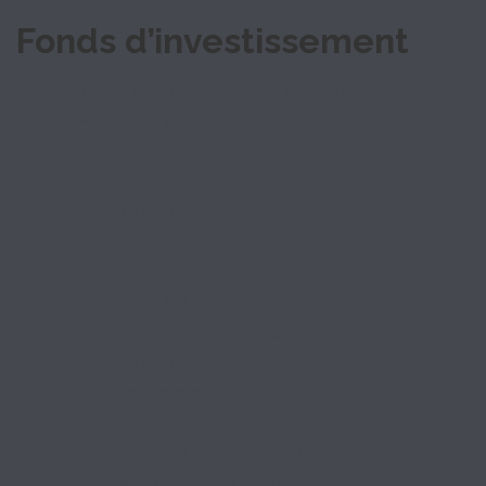
Fonds d’investissement
3 fonds d’investissement en Lorraine
ILP Accélération
Fonds d’accélération
Déposez votre dossier
Modalités
Succes story
ILP Croissance
Fonds de croissance
Déposez votre dossier
Modalités
Succes story
ILP Transmission
Fonds de transmission
Déposez votre dossier