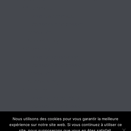
ILP Accélération
Fonds d’accélération
Déposez votre dossier
Modalités
Succes story
ILP Croissance
Fonds de croissance
Déposez votre dossier
Modalités
Succes story
ILP Transmission
Fonds de transmission
Déposez votre dossier
Modalités
Nous utilisons des cookies pour vous garantir la meilleure
Succes story
expérience sur notre site web. Si vous continuez à utiliser ce
site, nous supposerons que vous en êtes satisfait.