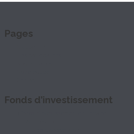
Pages
Groupe ILP
Nos participations
Nos actualités
Notre équipe
Contact
Fonds d’investissement
3 fonds d’investissement en Lorraine
ILP Accélération
Fonds d’accélération